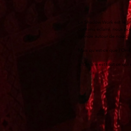
Apprentissage et accomp
Le Shadow Work est le pro
contenu éclairé, nous po
monde autour de nous.

Mais qu'est-ce que l'Omb
 L'Ombre est tout ce qui e
création et de destructi
réactions émotionnelles ..
l'Ombre se dévoiler lorsq
dans la dynamique globale.
cela, nous pouvons compr
monde. Le Shadow Work est
que vous êtes prêt pour ce
Si vous n'avez aucun sens