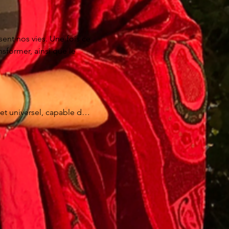
nt nos vies. Une fois ce 
former, ainsi que le 
et universel, capable de 
os déclencheurs des 
lectif, nous voyons 
ion de l'âme s'inscrivent 
 la lumière. En faisant 
 autres et dans le 
 êtes ici, c'est parce 
ucune alternative parce 