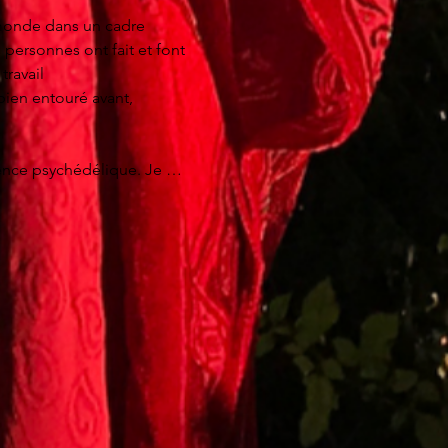
et que vous n'y pouvez 
monde dans un cadre 
ersonnes ont fait et font 
ravail 
 une raison pour laquelle 
ien entouré avant, 
nt souvent cachés. Le 
 la volonté de grandir

ience psychédélique. Je 
anspersonnelles (psycho-
 peur de la solitude ou 
portement

 à les voir avec plus de 
/MAPS (USA).  Je continue 
ail avec les médecines 
ans votre vie 

aux.