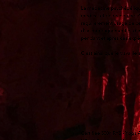
que vous verrez le monde
La médecine psychédélique
rien, car vous n'avez aucu
médical et de recherche. A
régulièrement usage de ces
Bien sûr, il n'est pas fac
d'accompagnement et d'intég
nous nous détournons de c
pendant et après ces expéri
Shadow Work est un voyage
C'est ainsi que je travaill
Durant ce travail, vous alle
leur offre un service de co
• Connaitre les forces ém
spirituelles) variées dans ce 
de la jalousie - et prend
• Cerner et comprendre vo
Je suis certifiée en théra
clarté 

à me former actuellement e
• Déterminer les histoires
psychédéliques et en thér
• Embrasser votre "ombre 
Certifiée 500h RYS - Yoga Al