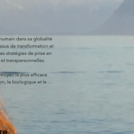
humain dans sa globalité 
ssus de transformation et 
es stratégies de prise en 
et transpersonnelles.

moyen le plus efficace 
on, le biologique et le 
 plus douce à la plus 
orporels qui habitent en 
re
iculier des archetypes 