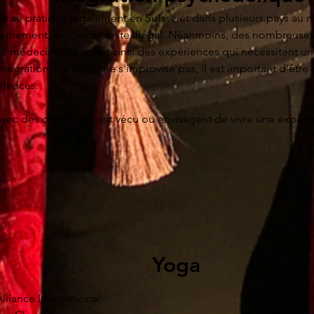
 de la position que les événements vous "tombent sur la tête" 
 se pratique légalement en Suisse et dans plusieurs pays au 
n pouvoir.

utrement, son accès reste illégal. Néanmoins, des nombreuses p
 médecines et vivent ainsi des expériences qui nécessitent un t
ile de voir ce que nous ne voulons pas voir en nous-mêmes. Il y a
ration. Ce travail ne s'improvise pas, il est important d'être b
ertaines vérités et que nos plus grands trésors intérieurs reste
ences.  

 d'auto-confrontation, qui exige du courage, de la vérité et de
e avec des clients qui ont vécu ou envisagent de vivre une expér
z pouvoir :

nsultation individuelle et en groupe. J'utilise des approches tr
otionnelles cachées en vous - tels que le besoin de contrôle, la
travail.

re conscience de la façon dont ces forces influent sur votre com
s propres projections sur les autres et le monde, et commencez
pie assistée et intégration psychédélique par Psychedelics Today
n préparation, intégration et réduction des risques dans le trav
 que votre ego vous dit et qui vous empêchent de voir la vérité d
apie assistée par les médecines psychédéliques.
d'or" - cette partie de vous qui contient vos plus grands cade
Yoga
liance International:
