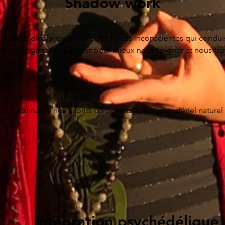
Shadow work
agnement spirituel non dogmatique et non-religieux.
cessus d'éclaircissement des forces inconscientes qui conduise
uvons engager ce pouvoir pour mieux nous soigner et nous trans
re?

st inconnu de nos esprits conscients. C'est un matériel naturel 
on. En nous-mêmes, l'Ombre se révèle dans nos dépendances, n
. À bien des égards, c'est la force qui gère nos vies. Dans le col
ue la cupidité, le pouvoir, le manque d'empathie et la déconnex
  En tant qu'individus,  la seule solution est de sortir l'Ombre à
endre les forces cachées qui se jouent en nous-mêmes, chez les
 peut-être le travail le plus important de notre époque. Si vous
la.

Intégration psychédélique
 de votre ombre, vous vivrez en tant que victime. Vous n'aurez a